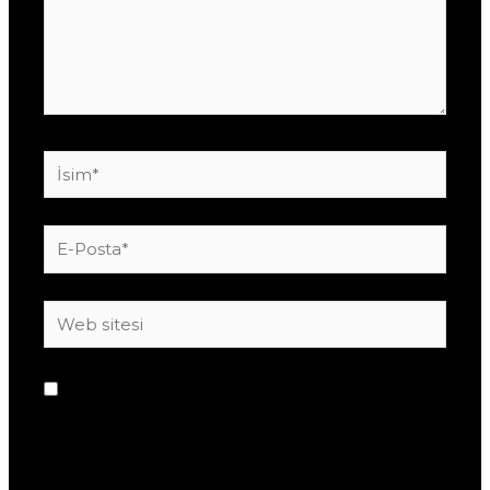
İsim*
E-
Posta*
Web
sitesi
Daha sonraki yorumlarımda kullanılması için
adım, e-posta adresim ve site adresim bu
tarayıcıya kaydedilsin.