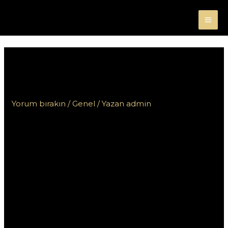
İçeriğe
atla
MA
ME
Проблемы с доступом и как
скачать зеркало 1xbet
Yorum bırakın
/
Genel
/ Yazan
admin
Проблемы с
доступом и как
скачать зеркало
1xbet